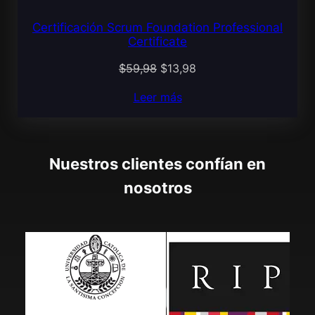
Certificación Scrum Foundation Professional
Certificate
El
El
$
59,98
$
13,98
precio
precio
Leer más
original
actual
era:
es:
$59,98.
$13,98.
Nuestros clientes confían en
nosotros