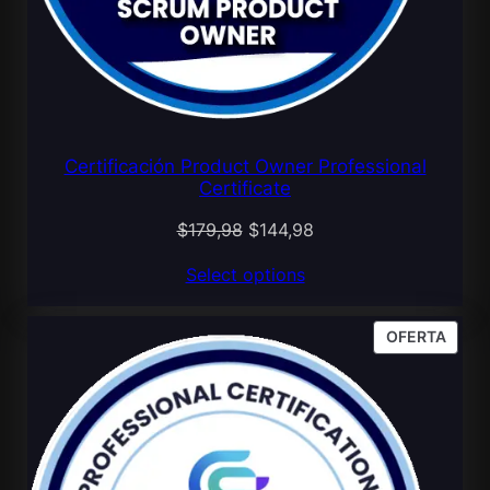
Certificación Product Owner Professional
Certificate
El
El
$
179,98
$
144,98
precio
precio
Select options
original
actual
era:
es:
PROD
$179,98.
$144,98.
OFERTA
EN
OFER