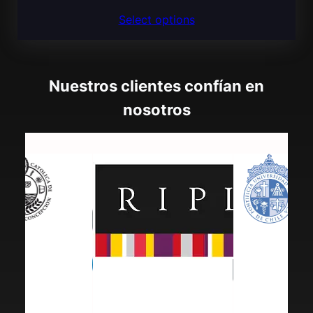
precio
precio
Select options
original
actual
era:
es:
$270,00.
$179,98.
Nuestros clientes confían en
nosotros