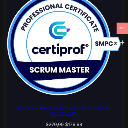
OFER
USD
Certificación Scrum Master Professional
Certificate
El
El
$
270,00
$
179,98