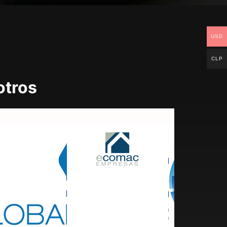
USD
CLP
otros