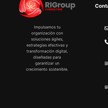
Cont
Impulsamos tu
organización con
soluciones ágiles,
estrategias efectivas y
transformación digital,
diseñadas para
garantizar un
crecimiento sostenible.
P
o
l
í
t