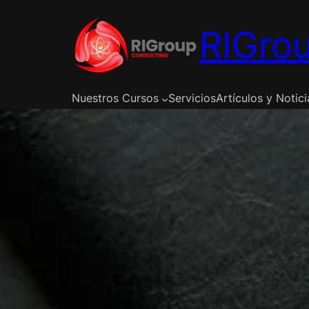
Saltar
al
RIGrou
contenido
Nuestros Cursos
Servicios
Artículos y Notici