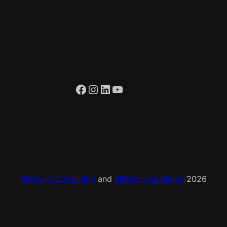
d
a
d
Facebook
Instagram
LinkedIn
YouTube
RIGroup Consulting
and
RIGroup Academy
2026