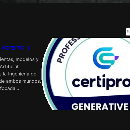
S
e
a
 + (CPEFPC™)
r
mientas, modelos y
c
L
rtificial
h
la Ingeniería de
 de ambos mundos.
enfocada…