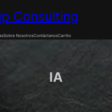
p Consulting
as
Sobre Nosotros
Contáctanos
Carrito
IA